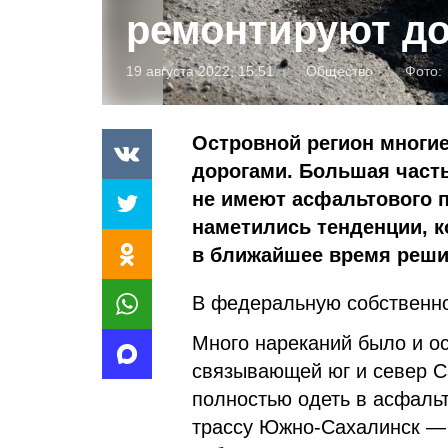
ремонтируют д
19 августа 2022, 15:51
Общество
Фото:
Островной регион многие
дорогами. Большая част
не имеют асфальтового 
наметились тенденции, к
в ближайшее время реши
В федеральную собственн
Много нареканий было и ос
связывающей юг и север С
полностью одеть в асфальт
трассу Южно-Сахалинск —