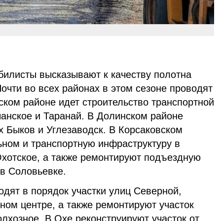
илисты высказывают к качеству полотна
Почти во всех районах в этом сезоне проводят
ском районе идет строительство транспортной
чанское и Таранай. В Долинском районе
х Быков и Углезаводск. В Корсаковском
ьном и транспортную инфраструктуру в
Охотское, а также ремонтируют подъездную
 в Соловьевке.
дят в порядок участки улиц Северной,
ном центре, а также ремонтируют участок
лхозное. В Охе реконструируют участок от