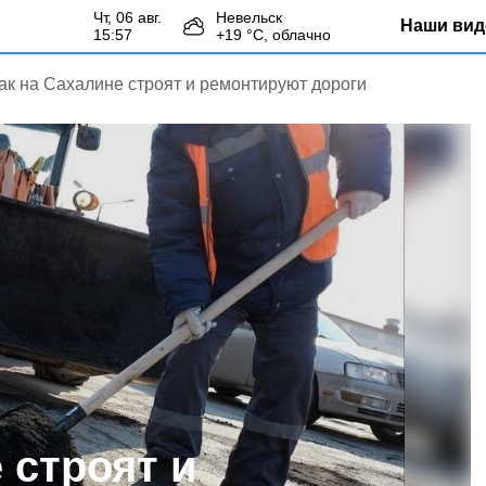
чт, 06 авг.
Невельск
Наши вид
15:57
+
19
°С,
облачно
ак на Сахалине строят и ремонтируют дороги
 строят и