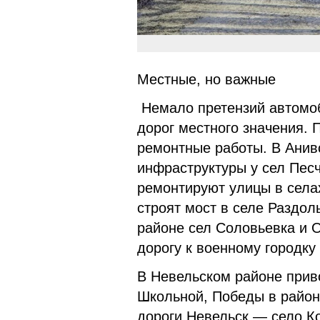
Местные, но важные
Немало претензий автомоб
дорог местного значения. 
ремонтные работы. В Анив
инфраструктуры у сел Пес
ремонтируют улицы в села
строят мост в селе Раздол
районе сел Соловьевка и 
дорогу к военному городку
В Невельском районе приво
Школьной, Победы в район
дороги Невельск — село Ко