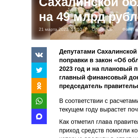
Сахалинской об
на 49 млрд рубл
21 марта 2023, 15:10
Общество
Фото:
w
Депутатами Сахалинской 
поправки в закон «Об об
2023 год и на плановый п
главный финансовый док
председатель правительс
В соответствии с расчета
текущем году вырастет поч
Как отметил глава правите
приход средств помогли ко