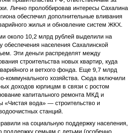
ки. Лично пролоббировав интересы Сахалина
региона обеспечил дополнительные вливания
варийного жилья и обновление систем ЖКХ.
ми около 10,2 млрд рублей выделили на
у обеспечения населения Сахалинской
ьем. Эти деньги распределят между
вания строительства новых квартир, куда
варийного и ветхого фонда. Еще 9,7 млрд
о-коммунального хозяйства. Сюда включили
ых доходов юрлицам в связи с ростом
рование капитального ремонта МКД и
 «Чистая вода» — строительство и
водоочистных станций.
правили на социальную поддержку населения,
ю поддержку семьям с детьми (особенно