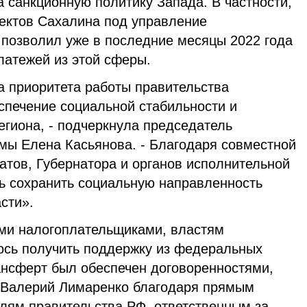
а санкционную политику Запада. В частности,
ектов Сахалина под управление
 позволил уже в последние месяцы 2022 года
латежей из этой сферы.
а приоритета работы правительства
спечение социальной стабильности и
егиона, - подчеркнула председатель
мы Елена Касьянова. - Благодаря совместной
атов, Губернатора и органов исполнительной
сь сохранить социальную направленность
сти».
ми налогоплательщиками, властям
ось получить поддержку из федеральных
ансферт был обеспечен договоренностями,
р Валерий Лимаренко благодаря прямым
лям правительства РФ, ответственным за