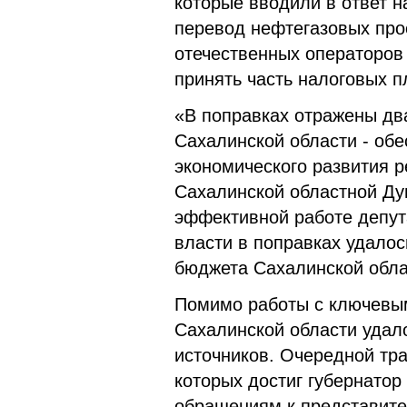
которые вводили в ответ н
перевод нефтегазовых про
отечественных операторов
принять часть налоговых п
«В поправках отражены дв
Сахалинской области - обе
экономического развития р
Сахалинской областной Ду
эффективной работе депут
власти в поправках удало
бюджета Сахалинской обла
Помимо работы с ключевы
Сахалинской области удал
источников. Очередной тр
которых достиг губернато
обращениям к представите