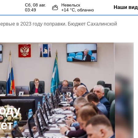
сб, 08 авг.
Невельск
Наши вид
03:49
+
14
°С,
облачно
ервые в 2023 году поправки. Бюджет Сахалинской
году
ет