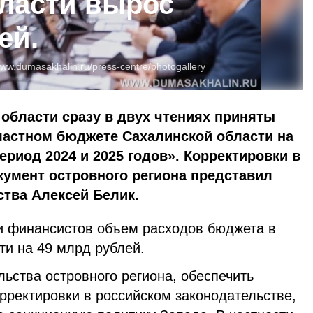
ласти вырос
ей.
ww.dumasakhalin.ru/press-centre/photogallery
области сразу в двух чтениях приняты
ластном бюджете Сахалинской области на
ериод 2024 и 2025 годов». Корректировки в
умент островного региона представил
тва Алексей Белик.
ми финансистов объем расходов бюджета в
ти на 49 млрд рублей.
льства островного региона, обеспечить
рректировки в российском законодательстве,