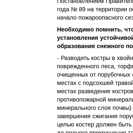
Постановлением Правитель
года № 89 на территории о
начало пожароопасного се
Необходимо помнить, что
установления устойчиво
образования снежного по
- Разводить костры в хвойн
поврежденного леса, торфя
очищенных от порубочных о
местах с подсохшей травой
местах разведение костро
противопожарной минерали
минерального слоя почвы)
завершения сжигания пору
целью костер должен быть
до полного прекращения т