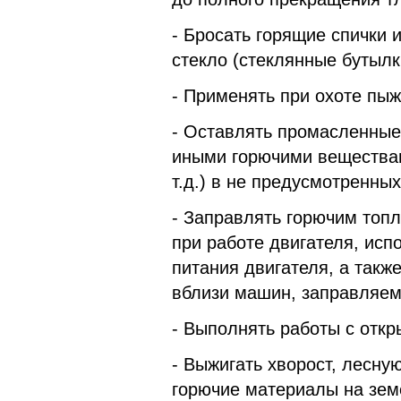
- Бросать горящие спички и
стекло (стеклян­ные бутылки
- Применять при охоте пы
- Оставлять промасленные
иными горючими веществами
т.д.) в не предусмотренны
- Заправлять горючим топл
при работе двигателя, ис
питания двигателя, а такж
вблизи машин, заправляем
- Выполнять работы с откр
- Выжигать хворост, лесну
горючие материалы на зем