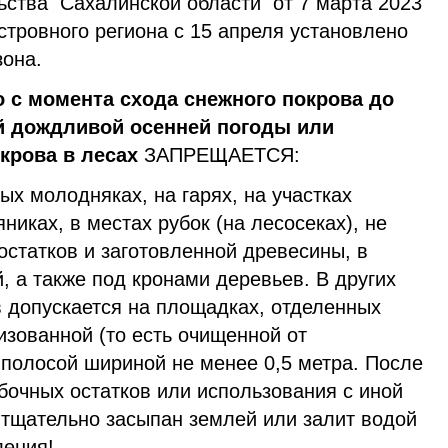
ства Сахалинской области от 7 марта 2023
стровного региона с 15 апреля установлено
зона.
 с момента схода снежного покрова до
й дождливой осенней погоды или
крова в лесах
ЗАПРЕЩАЕТСЯ:
ых молодняках, на гарях, на участках
никах, в местах рубок (на лесосеках), не
статков и заготовленной древесины, в
, а также под кронами деревьев. В других
в допускается на площадках, отделенных
зованной (то есть очищенной от
 полосой шириной не менее 0,5 метра. После
бочных остатков или использования с иной
 тщательно засыпан землей или залит водой
ления!