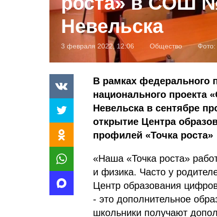
роста» в СОШ № 
Невельска
3 февраля 2022, 12:06
Общество
Фото:
В рамках федерального 
национального проекта 
Невельска в сентябре пр
открытие Центра образо
профилей «Точка роста»
«Наша «Точка роста» рабо
и физика. Часто у родител
Центр образования цифров
- это дополнительное обра
школьники получают дополн