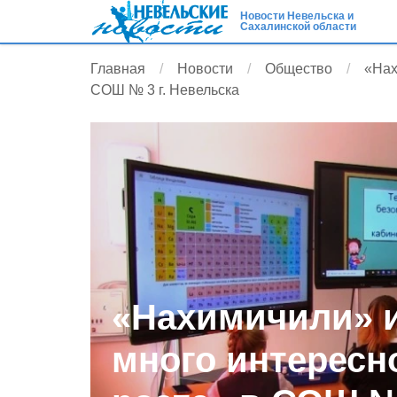
Новости Невельска и
Сахалинской области
Главная
Новости
Общество
«Нах
СОШ № 3 г. Невельска
«Нахимичили» и
много интересно