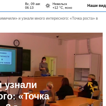
вс, 09 авг.
Невельск
Наши вид
06:13
+
12
°С,
ясно
имичили» и узнали много интересного: «Точка роста» в
 узнали
го: «Точка