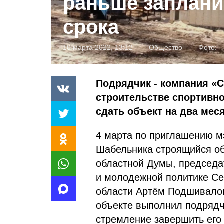
раньше заплани
срока
10 марта 2022, 13:12
Общество
Фото:
Подрядчик - компания «С
строительстве спортивног
сдать объект на два мес
4 марта по приглашению мэ
Шабельника строящийся об
областной Думы, председат
и молодежной политике Се
области Артём Подшивалов
объекте выполнил подрядчи
стремление завершить его