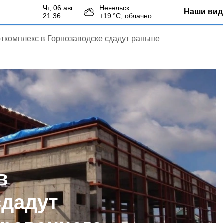
чт, 06 авг.
Невельск
Наши вид
21:36
+
19
°С,
облачно
ткомплекс в Горнозаводске сдадут раньше
в
сдадут