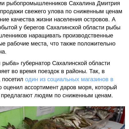
ции рыбопромышленников Сахалина Дмитрия
 продажи свежего улова по сниженным ценам
ие качества жизни населения островов. А
обытой у берегов Сахалинской области рыбы
ленников наращивать производственные
ые рабочие места, что также положительно
на.
я рыба» губернатор Сахалинской области
ет во время поездок в районы. Так, в
а посетил
один из социальных магазинов в
о оценил ассортимент даров моря, который
 предлагают людям по сниженным ценам.