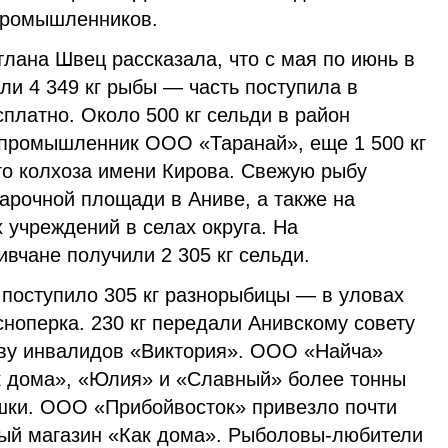
промышленников.
лана Швец рассказала, что с мая по июнь в
и 4 349 кг рыбы — часть поступила в
сплатно. Около 500 кг сельди в район
промышленник ООО «Таранай», еще 1 500 кг
го колхоза имени Кирова. Свежую рыбу
арочной площади в Аниве, а также на
 учреждений в селах округа. На
вчане получили 2 305 кг сельди.
поступило 305 кг разнорыбицы — в уловах
сноперка. 230 кг передали Анивскому совету
тву инвалидов «Виктория». ООО «Найча»
к дома», «Юлия» и «Славный» более тонны
шки. ООО «Прибойвосток» привезло почти
ный магазин «Как дома». Рыболовы-любители