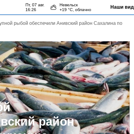
пт, 07 авг.
Невельск
Наши вид
16:26
+
19
°С,
облачно
упной рыбой обеспечили Анивский район Сахалина по
ой
вский район