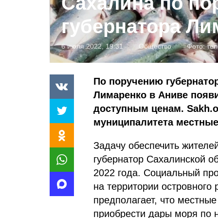
Сахалина по по
губернатора Ли
6 июля 2022, 19:31
Общество
Фото:
те
По поручению губернато
Лимаренко в Аниве появ
доступным ценам. Sakh.o
муниципалитета местны
Задачу обеспечить жителе
губернатор Сахалинской о
2022 года. Социальный про
на территории островного 
предполагает, что местные
приобрести дары моря по 