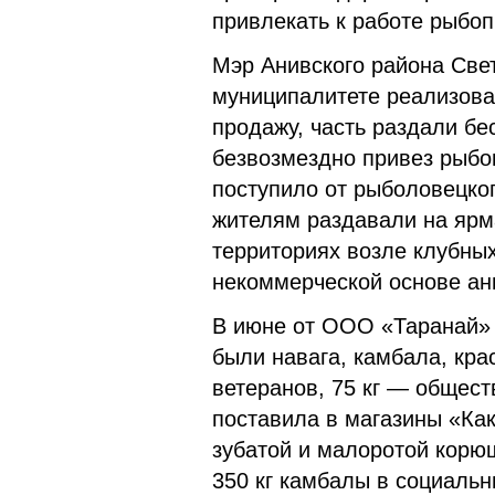
привлекать к работе рыбо
Мэр Анивского района Свет
муниципалитете реализовал
продажу, часть раздали бе
безвозмездно привез рыбо
поступило от рыболовецко
жителям раздавали на ярм
территориях возле клубных
некоммерческой основе ани
В июне от ООО «Таранай» 
были навага, камбала, кра
ветеранов, 75 кг — общес
поставила в магазины «Ка
зубатой и малоротой корю
350 кг камбалы в социаль