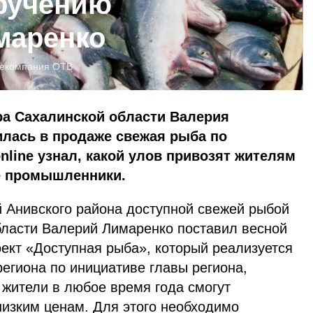
ручению
маренко
лекомпания ОТВ
ра Сахалинской области Валерия
илась в продаже свежая рыба по
nline узнал, какой улов привозят жителям
е промышленники.
й Анивского района доступной свежей рыбой
бласти Валерий Лимаренко поставил весной
ект «Доступная рыба», который реализуется
региона по инициативе главы региона,
 жители в любое время года смогут
низким ценам. Для этого необходимо