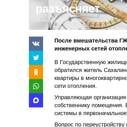
разъясняет
13 сентября 2022, 10:19
Общество
Фото
После вмешательства ГЖ
инженерных сетей отопле
В Государственную жилищ
обратился житель Сахалинс
квартиры в многоквартирн
сети отопления.
Управляющая организация
собственнику помещения. 
системы в первоначальное
Вопрос по переустройству