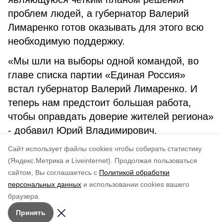
проблем людей, а губернатор Валерий
Лимаренко готов оказывать для этого всю
необходимую поддержку.
«Мы шли на выборы одной командой, во
главе списка партии «Единая Россия»
встал губернатор Валерий Лимаренко. И
теперь нам предстоит большая работа,
чтобы оправдать доверие жителей региона»
- добавил Юрий Владимирович.
Cайт использует файлы cookies чтобы собирать статистику
ИА «Невельские новости»
(Яндекс.Метрика и Liveinternet).
Продолжая пользоваться
сайтом, Вы соглашаетесь с
Политикой обработки
Понравилась статья?
персональных данных
и использовании cookies вашего
по оценке
4
пользователей
браузера.
5
4
3
2
1
Принять