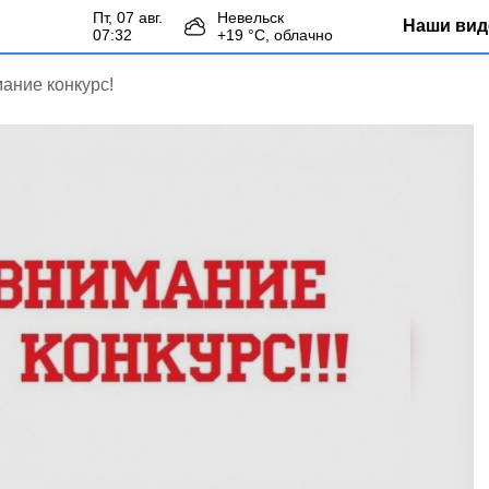
пт, 07 авг.
Невельск
Наши вид
07:32
+
19
°С,
облачно
ание конкурс!