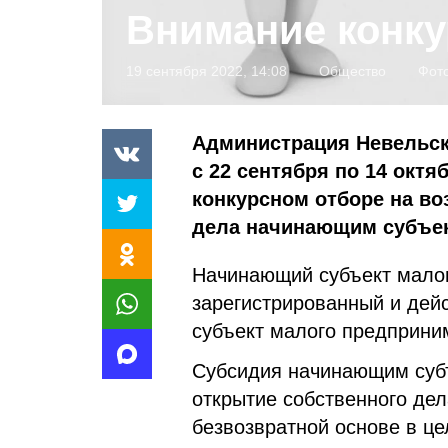
Внимание конку
19 сентября 2022, 14:08
Общество
Фото
Администрация Невельско
с 22 сентября по 14 октя
конкурсном отборе на во
дела начинающим субъек
Начинающий субъект малог
зарегистрированный и дей
субъект малого предприни
Субсидия начинающим суб
открытие собственного дел
безвозвратной основе в ц