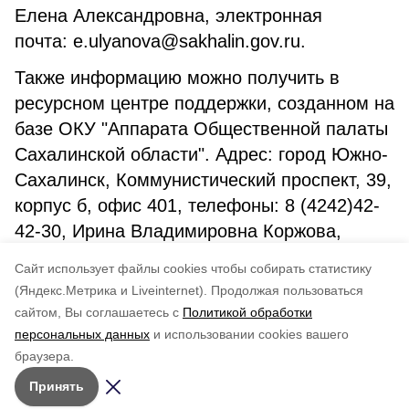
Елена Александровна, электронная
почта: e.ulyanova@sakhalin.gov.ru.
Также информацию можно получить в
ресурсном центре поддержки, созданном на
базе ОКУ "Аппарата Общественной палаты
Сахалинской области". Адрес: город Южно-
Сахалинск, Коммунистический проспект, 39,
корпус б, офис 401, телефоны: 8 (4242)42-
42-30, Ирина Владимировна Коржова,
электронная почта:
Cайт использует файлы cookies чтобы собирать статистику
i.korzhova@sakhalin.gov.ru.
(Яндекс.Метрика и Liveinternet).
Продолжая пользоваться
сайтом, Вы соглашаетесь с
Политикой обработки
Понравилась статья?
персональных данных
и использовании cookies вашего
по оценке
4
пользователей
браузера.
5
4
3
2
1
Принять