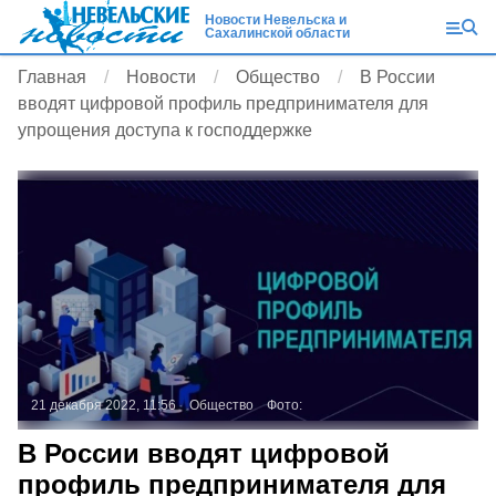
Новости Невельска и
Сахалинской области
Главная
Новости
Общество
В России
вводят цифровой профиль предпринимателя для
упрощения доступа к господдержке
21 декабря 2022, 11:56
Общество
Фото:
В России вводят цифровой
профиль предпринимателя для