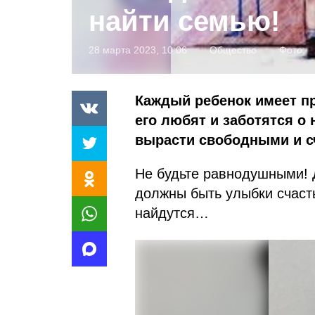
найти семью!
28 марта 2023, 10:06
Общество
Фото:
Каждый ребенок имеет пр
его любят и заботятся о
вырасти свободными и 
Не будьте равнодушными! 
должны быть улыбки счасть
найдутся…