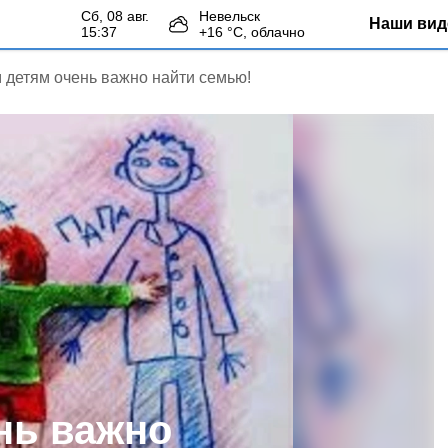
сб, 08 авг.
Невельск
Наши вид
15:37
+
16
°С,
облачно
 детям очень важно найти семью!
нь важно