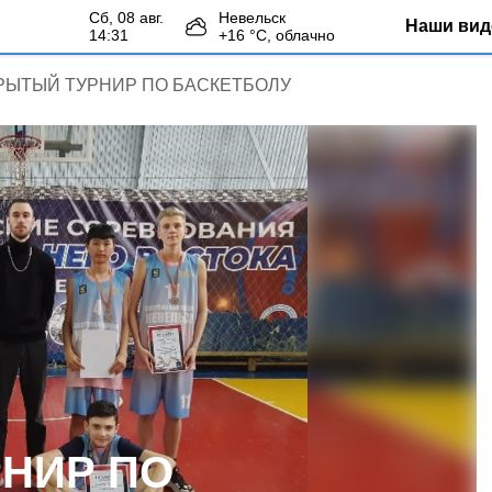
сб, 08 авг.
Невельск
Наши вид
14:31
+
16
°С,
облачно
РЫТЫЙ ТУРНИР ПО БАСКЕТБОЛУ
НИР ПО