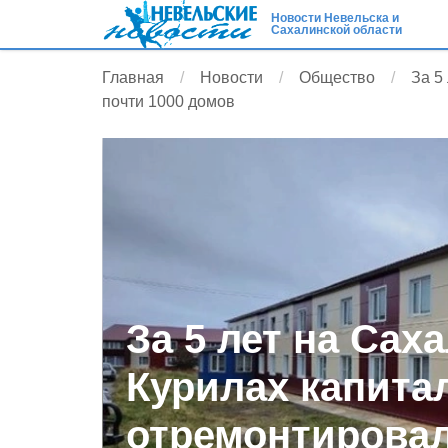
Новости Невельска и
Сахалинской области
Главная
Новости
Общество
За 5
почти 1000 домов
За 5 лет на Сах
Курилах капита
отремонтировал