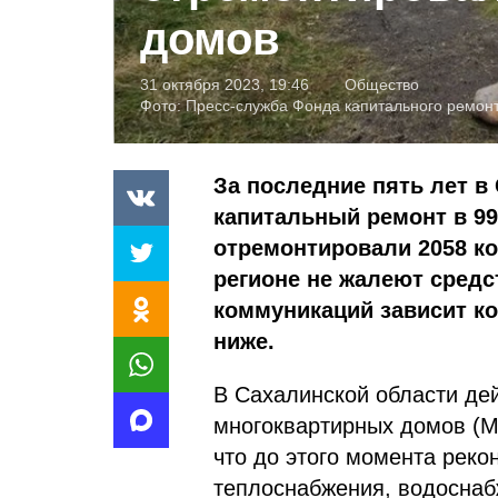
домов
31 октября 2023, 19:46
Общество
Фото:
Пресс-служба Фонда капитального ремон
За последние пять лет в
капитальный ремонт в 99
отремонтировали 2058 ко
регионе не жалеют средс
коммуникаций зависит к
ниже.
В Сахалинской области де
многоквартирных домов (М
что до этого момента рек
теплоснабжения, водоснаб