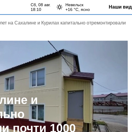
сб, 08 авг.
Невельск
Наши вид
18:10
+
16
°С,
ясно
 лет на Сахалине и Курилах капитально отремонтировали
алине и
льно
и почти 1000