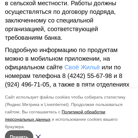
в сельской местности. Работы должны
осуществляться по договору подряда,
заключенному со специальной
организацией, соответствующей
требованиям банка.
Подробную информацию по продуктам
можно в мобильном приложении, на
официальном сайте
Своё Жильё
или по
номерам телефона 8 (4242) 55-67-98 и 8
(924) 496-71-05, а также в пяти отделениях
Россельхозбанка: Южно-Сахалинске,
Cайт использует файлы cookies чтобы собирать статистику
Корсакове, Аниве, Холмске, Томари.
(Яндекс.Метрика и Liveinternet).
Продолжая пользоваться
сайтом, Вы соглашаетесь с
Политикой обработки
Понравилась статья?
персональных данных
и использовании cookies вашего
по оценке
3
пользователей
браузера.
5
4
3
2
1
Принять