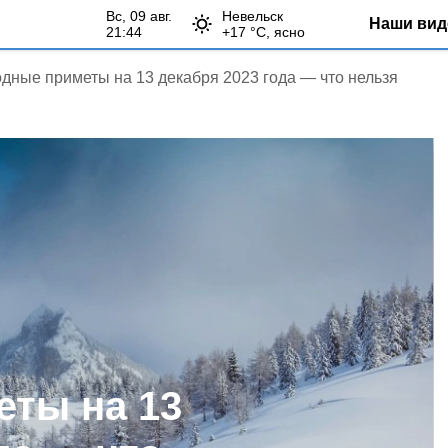
вс, 09 авг.
Невельск
Наши вид
21:44
+
17
°С,
ясно
дные приметы на 13 декабря 2023 года — что нельзя
ты на 13