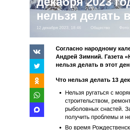
декабря 2023 го
нельзя делать в
12 декабря 2023, 18:46
Общество
Фото
Согласно народному кале
Андрей Зимний. Газета «
нельзя делать в этот де
Что нельзя делать 13 дек
Нельзя ругаться с мор
строительством, ремон
рыболовных снастей. З
получить проблемы и н
Во время Рождественск