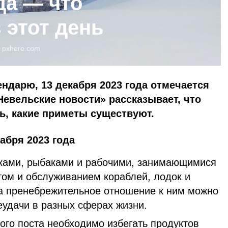
да — что
 этот день
:
pxhere.com
ндарю, 13 декабря 2023 года отмечается
Невельские новости» рассказывает, что
нь, какие приметы существуют.
абря 2023 года
яками, рыбаками и рабочими, занимающимися
том и обслуживанием кораблей, лодок и
а пренебрежительное отношение к ним можно
еудачи в разных сферах жизни.
ого поста необходимо избегать продуктов