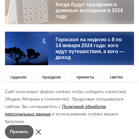
Когда будут праздники и
длинные выходные в 2024
году
Гороскоп на неделю с 8 по
14 января 2024 года: кого
ждут путешествия, а кого —
доход
гадание
праздник
приметы
святки
рождество
Cайт использует файлы cookies чтобы собирать статистику
(Яндекс.Метрика и Liveinternet).
Продолжая пользоваться
сайтом, Вы соглашаетесь с
Политикой обработки
Понравилась статья?
персональных данных
и использовании cookies вашего
по оценке
5
пользователей
браузера.
5
4
3
2
1
Принять