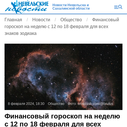
Новости Невельска и
Сахалинской области
Главная
Новости
Общество
Финансовый
гороскоп на неделю с 12 по 18 февраля для всех
знаков зодиака
8 февраля 2024, 18:30
Общество
Фото:
unsplash.com/@brutus
Финансовый гороскоп на неделю
с 12 по 18 февраля для всех