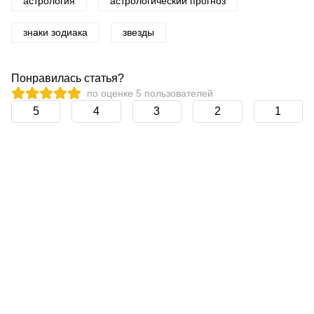
астрология
астрологический прогноз
знаки зодиака
звезды
Понравилась статья?
по оценке
5
пользователей
5
4
3
2
1