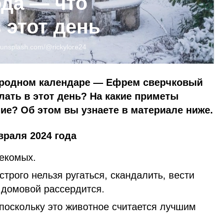
ода — что
 этот день
unsplash.com/@rickylore24
народном календаре — Ефрем сверчковый
лать в этот день? На какие приметы
ие? Об этом вы узнаете в материале ниже.
враля 2024 года
екомых.
рого нельзя ругаться, скандалить, вести
 домовой рассердится.
поскольку это животное считается лучшим