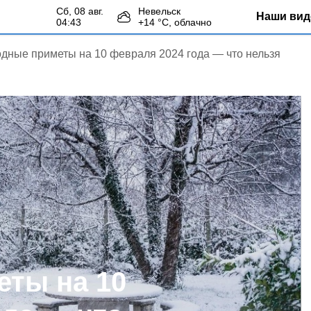
сб, 08 авг.
Невельск
Наши вид
04:43
+
14
°С,
облачно
дные приметы на 10 февраля 2024 года — что нельзя
ты на 10