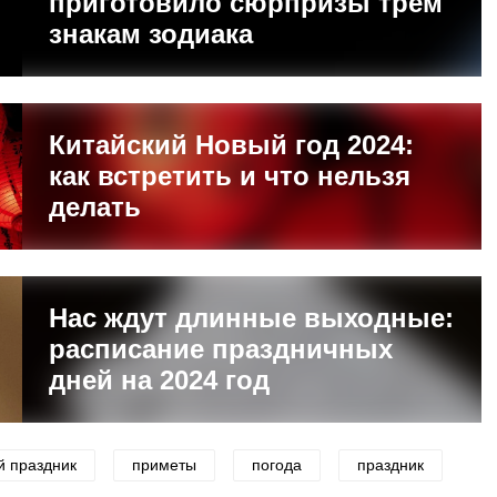
приготовило сюрпризы трем
знакам зодиака
Китайский Новый год 2024:
как встретить и что нельзя
делать
Нас ждут длинные выходные:
расписание праздничных
дней на 2024 год
й праздник
приметы
погода
праздник