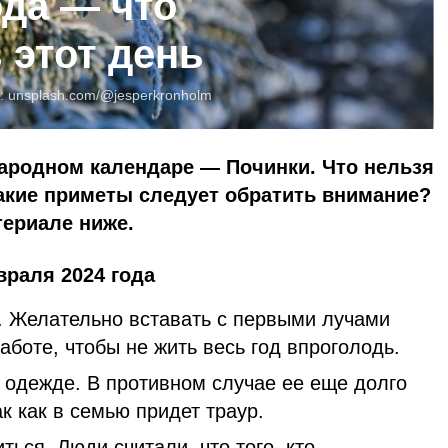
ода — что
 этот день
:
unsplash.com/@jesperkronholm
народном календаре — Починки. Что нельзя
какие приметы следует обратить внимание?
териале ниже.
враля 2024 года
. Желательно вставать с первыми лучами
работе, чтобы не жить весь год впроголодь.
 одежде. В противном случае ее еще долго
ак как в семью придет траур.
ться. Люди считали, что того, кто