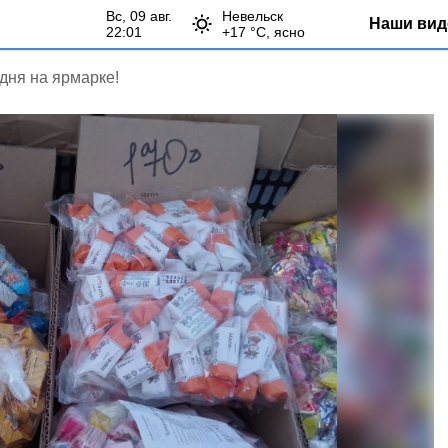
вс, 09 авг.
Невельск
Наши вид
22:01
+
17
°С,
ясно
дня на ярмарке!