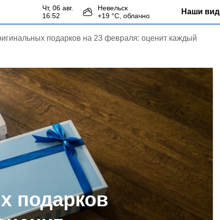
чт, 06 авг.
Невельск
Наши вид
16:52
+
19
°С,
облачно
ригинальных подарков на 23 февраля: оценит каждый
х подарков