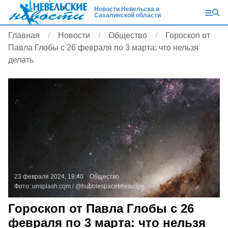
Новости Невельска и
Сахалинской области
Главная
Новости
Общество
Гороскоп от
Павла Глобы с 26 февраля по 3 марта: что нельзя
делать
23 февраля 2024, 19:40
Общество
Фото:
unsplash.com
/ @hubblespacetelescope
Гороскоп от Павла Глобы с 26
февраля по 3 марта: что нельзя