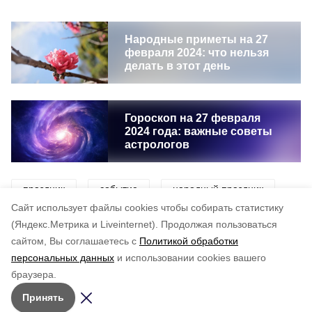
Народные приметы на 27
февраля 2024: что нельзя
делать в этот день
Гороскоп на 27 февраля
2024 года: важные советы
астрологов
праздник
событие
народный праздник
Cайт использует файлы cookies чтобы собирать статистику
церковный праздник
история
(Яндекс.Метрика и Liveinternet).
Продолжая пользоваться
сайтом, Вы соглашаетесь с
Политикой обработки
персональных данных
и использовании cookies вашего
Понравилась статья?
браузера.
5
4
3
2
1
Принять