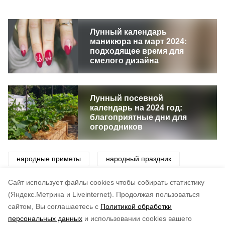
Лунный календарь
маникюра на март 2024:
подходящее время для
смелого дизайна
Лунный посевной
календарь на 2024 год:
благоприятные дни для
огородников
народные приметы
народный праздник
приметы
погода
праздник
Cайт использует файлы cookies чтобы собирать статистику
(Яндекс.Метрика и Liveinternet).
Продолжая пользоваться
сайтом, Вы соглашаетесь с
Политикой обработки
Понравилась статья?
персональных данных
и использовании cookies вашего
по оценке
3
пользователей