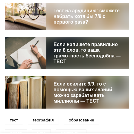
Тест на эрудицию: сможете
набрать хотя бы 7/9 с
первого раза?
Если напишете правильно
эти 8 слов, то ваша
грамотность бесподобна —
ТЕСТ
Если осилите 9/9, то с
помощью ваших знаний
можно зарабатывать
миллионы — ТЕСТ
тест
география
образование
школа
игра
викторины