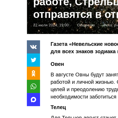
работе, Стрель
отправятся в от
22 июля 2024, 19:00
Общество
Фото:
px
Газета «Невельские ново
для всех знаков зодиака 
Овен
В августе Овны будут зан
работой и личной жизнью. 
целей и преодолению труд
необходимости заботиться 
Телец
Для Тельцов август станет