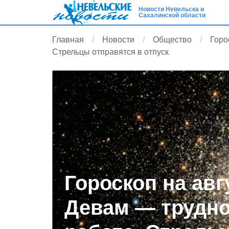
Новости Невельска и
Сахалинской области
Главная
Новости
Общество
Горо
Стрельцы отправятся в отпуск
Гороскоп на авг
Девам — трудно