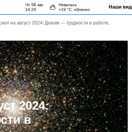
чт, 06 авг.
Невельск
Наши вид
14:29
+
19
°С,
облачно
скоп на август 2024: Девам — трудности в работе,
уст 2024:
сти в