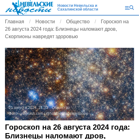
Новости Невельска и
Сахалинской области
Главная
Новости
Общество
Гороскоп на
26 августа 2024 года: Близнецы наломают дров,
Скорпионы навредят здоровью
25 августа 2024, 21:33
Общество
Фото:
unsplash.com
/ @hubblespacetelescope
Гороскоп на 26 августа 2024 года:
Близнецы наломают дров,