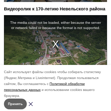
Видеоролик к 170-летию Невельского района
This
is
a
The media could not be loaded, either because the server
modal
window.
or network failed or because the format is not supported.
Cайт использует файлы cookies чтобы собирать статистику
(Яндекс.Метрика и Liveinternet).
Продолжая пользоваться
сайтом, Вы соглашаетесь с
Политикой обработки
Понравилась статья?
персональных данных
и использовании cookies вашего
по оценке
5
пользователей
браузера.
5
4
3
2
1
Принять