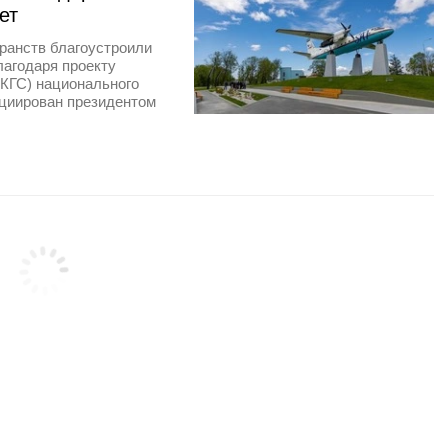
ет
ранств благоустроили
лагодаря проекту
КГС) национального
ициирован президентом