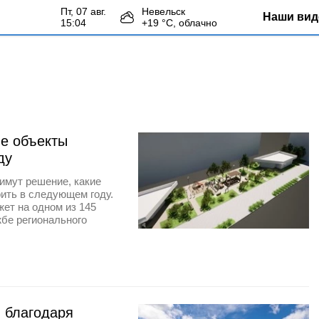
пт, 07 авг.
Невельск
Наши вид
15:04
+
19
°С,
облачно
ие объекты
ду
имут решение, какие
оить в следующем году.
ет на одном из 145
жбе регионального
 благодаря