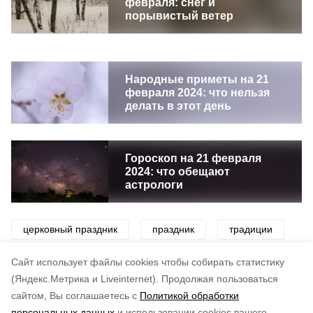
февраля: снег и
порывистый ветер
Народные приметы на 21
февраля 2024: что нельзя
делать в этот день
Гороскоп на 21 февраля
2024: что обещают
астрологи
церковный праздник
праздник
традиции
погода
церковь
Cайт использует файлы cookies чтобы собирать статистику
(Яндекс.Метрика и Liveinternet).
Продолжая пользоваться
сайтом, Вы соглашаетесь с
Политикой обработки
Понравилась статья?
персональных данных
и использовании cookies вашего